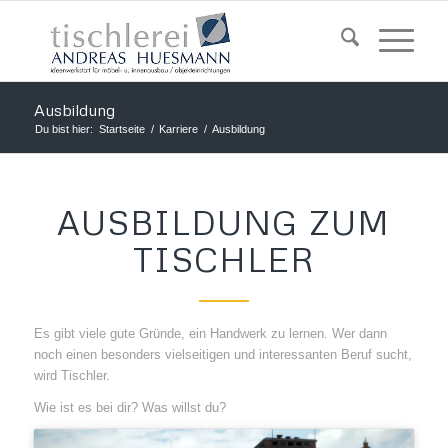
Ausbildung
Du bist hier:
Startseite
/
Karriere
/
Ausbildung
AUSBILDUNG ZUM
TISCHLER
Es gibt viele gute Gründe, ein Handwerk zu lernen. Wer dann
noch einen besonders vielseitigen und interessanten Beruf sucht,
wird Tischler.
Wie ist es bei dir? Was willst du?