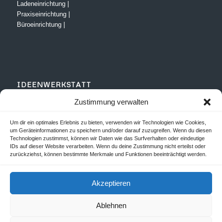
Ladeneinrichtung
|
Praxiseinrichtung
|
Büroeinrichtung
|
IDEENWERKSTATT
Moderne Materialien
|
Zustimmung verwalten
Designmöbel
|
Um dir ein optimales Erlebnis zu bieten, verwenden wir Technologien wie Cookies,
um Geräteinformationen zu speichern und/oder darauf zuzugreifen. Wenn du diesen
Technologien zustimmst, können wir Daten wie das Surfverhalten oder eindeutige
IDs auf dieser Website verarbeiten. Wenn du deine Zustimmung nicht erteilst oder
zurückziehst, können bestimmte Merkmale und Funktionen beeinträchtigt werden.
UNTERNEHMEN
Aktuelles
|
Unternehmen
|
Kontakt
|
Karriere
|
Akzeptieren
Ablehnen