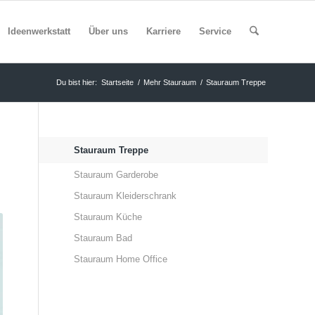
Ideenwerkstatt
Über uns
Karriere
Service
Du bist hier:
Startseite
/
Mehr Stauraum
/
Stauraum Treppe
Stauraum Treppe
Stauraum Garderobe
Stauraum Kleiderschrank
Stauraum Küche
Stauraum Bad
Stauraum Home Office