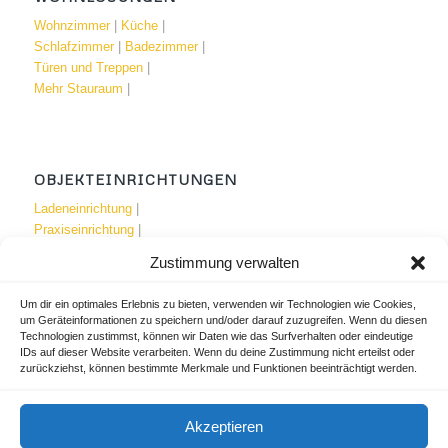
Wohnzimmer
|
Küche
|
Schlafzimmer
|
Badezimmer
|
Türen und Treppen
|
Mehr Stauraum
|
OBJEKTEINRICHTUNGEN
Ladeneinrichtung
|
Praxiseinrichtung
|
Büroeinrichtung
|
Zustimmung verwalten
Um dir ein optimales Erlebnis zu bieten, verwenden wir Technologien wie Cookies,
um Geräteinformationen zu speichern und/oder darauf zuzugreifen. Wenn du diesen
Technologien zustimmst, können wir Daten wie das Surfverhalten oder eindeutige
IDEENWERKSTATT
IDs auf dieser Website verarbeiten. Wenn du deine Zustimmung nicht erteilst oder
zurückziehst, können bestimmte Merkmale und Funktionen beeinträchtigt werden.
Moderne Materialien
|
Designmöbel
|
Akzeptieren